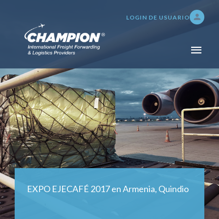
LOGIN DE USUARIO
INICIO
NOSOTROS
SERVICIOS
TRANSPORTE DE CARGA
ADUANAS Y SEGUROS
SERVICIOS DE BODEGAJE,
DISTRIBUCIÓN E
INVENTARIO
EXPO EJECAFÉ 2017 en Armenia, Quindio
TRACKING 24/7
PAGOS