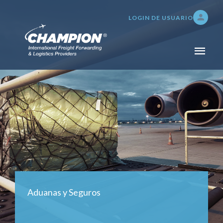
LOGIN DE USUARIO
INICIO
NOSOTROS
SERVICIOS
TRANSPORTE DE CARGA
ADUANAS Y SEGUROS
SERVICIOS DE BODEGAJE,
DISTRIBUCIÓN E
INVENTARIO
Aduanas y Seguros
TRACKING 24/7
PAGOS