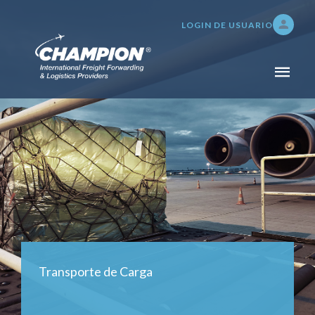
LOGIN DE USUARIO
INICIO
NOSOTROS
SERVICIOS
TRANSPORTE DE CARGA
ADUANAS Y SEGUROS
SERVICIOS DE BODEGAJE,
DISTRIBUCIÓN E
INVENTARIO
Transporte de Carga
TRACKING 24/7
PAGOS