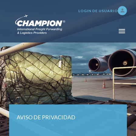
LOGIN DE USUARIO
INICIO
NOSOTROS
SERVICIOS
TRANSPORTE DE CARGA
ADUANAS Y SEGUROS
SERVICIOS DE BODEGAJE,
DISTRIBUCIÓN E
INVENTARIO
AVISO DE PRIVACIDAD
TRACKING 24/7
PAGOS