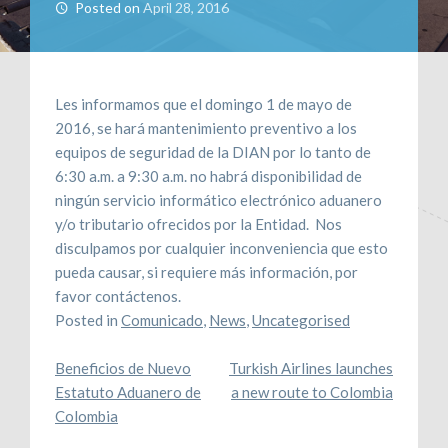
Posted on
April 28, 2016
CONTÁCTENOS
RECLAMOS
Les informamos que el domingo 1 de mayo de
2016, se hará mantenimiento preventivo a los
equipos de seguridad de la DIAN por lo tanto de
6:30 a.m. a 9:30 a.m. no habrá disponibilidad de
ningún servicio informático electrónico aduanero
y/o tributario ofrecidos por la Entidad. Nos
disculpamos por cualquier inconveniencia que esto
pueda causar, si requiere más información, por
favor contáctenos.
Posted in
Comunicado
,
News
,
Uncategorised
Post
Beneficios de Nuevo
Turkish Airlines launches
Estatuto Aduanero de
a new route to Colombia
navigation
Colombia