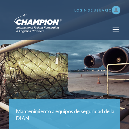
LOGIN DE USUARIO
INICIO
NOSOTROS
SERVICIOS
TRANSPORTE DE CARGA
ADUANAS Y SEGUROS
SERVICIOS DE BODEGAJE,
DISTRIBUCIÓN E
INVENTARIO
Mantenimiento a equipos de seguridad de la
TRACKING 24/7
DIAN
PAGOS