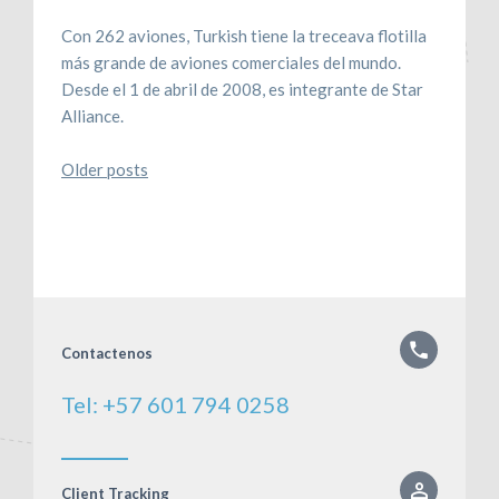
Con 262 aviones, Turkish tiene la treceava flotilla
más grande de aviones comerciales del mundo.
Desde el 1 de abril de 2008, es integrante de Star
Alliance.
Posts
Older posts
navigation
Contactenos
Tel: +57 601 794 0258
Client Tracking