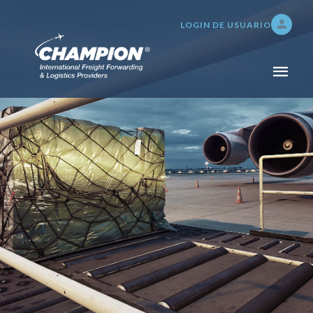
LOGIN DE USUARIO
INICIO
NOSOTROS
SERVICIOS
TRANSPORTE DE CARGA
ADUANAS Y SEGUROS
SERVICIOS DE BODEGAJE,
DISTRIBUCIÓN E
INVENTARIO
TRACKING 24/7
PAGOS