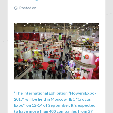
Posted on
June 21, 2017
“The international Exhibition “FlowersExpo-
2017” will be held in Moscow, IEC “Crocus
Expo” on 12-14 of September. It´s expected
to have more than 400 companies from 27