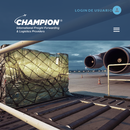
LOGIN DE USUARIO
INICIO
NOSOTROS
SERVICIOS
TRANSPORTE DE CARGA
ADUANAS Y SEGUROS
SERVICIOS DE BODEGAJE,
DISTRIBUCIÓN E
INVENTARIO
TRACKING 24/7
PAGOS