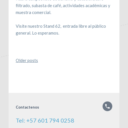
filtrado, subasta de café, actividades académicas y
muestra comercial.
Visíte nuestro Stand 62, entrada libre al público
general. Lo esperamos.
Posts
Older posts
navigation
Contactenos
Tel: +57 601 794 0258